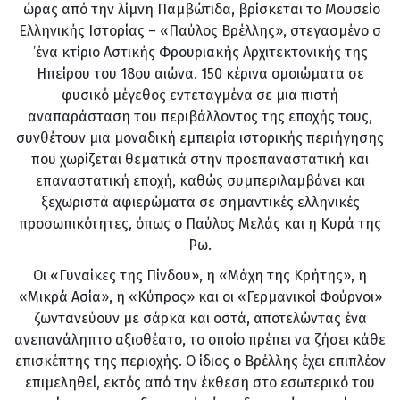
ώρας από την λίμνη Παμβώτιδα, βρίσκεται το Μουσείο
Τ.
Ελληνικής Ιστορίας – «Παύλος Βρέλλης», στεγασμένο σ
’ένα κτίριο Αστικής Φρουριακής Αρχιτεκτονικής της
Ηπείρου του 18ου αιώνα. 150 κέρινα ομοιώματα σε
φυσικό μέγεθος εντεταγμένα σε μια πιστή
αναπαράσταση του περιβάλλοντος της εποχής τους,
F.
συνθέτουν μια μοναδική εμπειρία ιστορικής περιήγησης
που χωρίζεται θεματικά στην προεπαναστατική και
επαναστατική εποχή, καθώς συμπεριλαμβάνει και
ξεχωριστά αφιερώματα σε σημαντικές ελληνικές
E.
προσωπικότητες, όπως ο Παύλος Μελάς και η Κυρά της
Ρω.
Οι «Γυναίκες της Πίνδου», η «Μάχη της Κρήτης», η
TripAdvisor
«Μικρά Ασία», η «Κύπρος» και οι «Γερμανικοί Φούρνοι»
ζωντανεύουν με σάρκα και οστά, αποτελώντας ένα
Facebook
ανεπανάληπτο αξιοθέατο, το οποίο πρέπει να ζήσει κάθε
επισκέπτης της περιοχής. Ο ίδιος ο Βρέλλης έχει επιπλέον
Twitter
επιμεληθεί, εκτός από την έκθεση στο εσωτερικό του