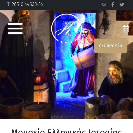
Τ:
26510 44633-34
e-Check in
Μουσείο Ελληνικής Ιστορίας