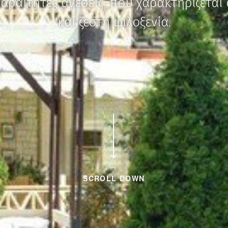
παραίτητες ανέσεις, που χαρακτηρίζετα
και ζεστή φιλοξενία.
SCROLL DOWN