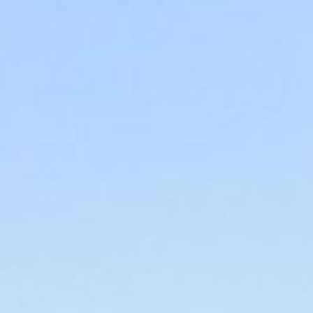
Τ.
F.
E.