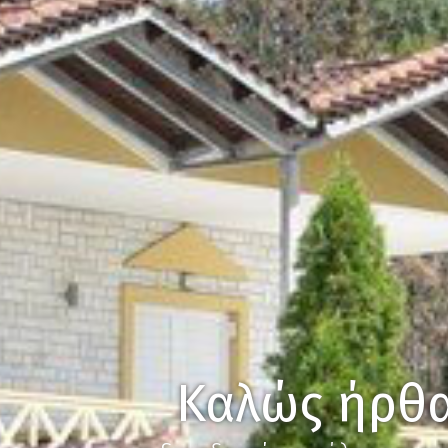
Καλώς ήρθα