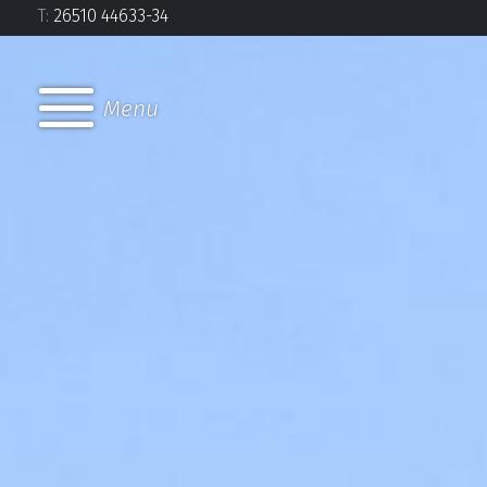
Τ:
26510 44633-34
Menu