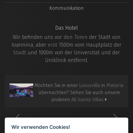
Kommunikation
Das Hotel
Wir befinden uns vor
den Toren
der Stadt von
Ioannina, aber
erst
1500m vom Hauptplatz der
Stadt
und 1000m von der Universität und der
Uniklinik entfernt.
Möchten Sie in einer
Luxusvilla
in
Plataria
übernachten? Sehen Sie auch unsere
anderen
All Saints Villas
Wir verwenden Cookies!