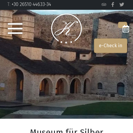
Τ:
+30 26510 44633-34
e-Check in
Museum für Silber