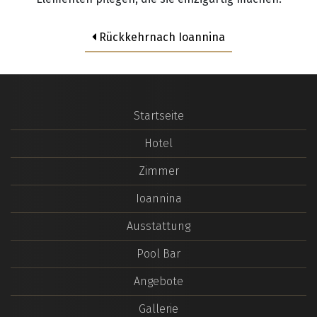
TripAdvisor
Facebook
Rückkehrnach Ioannina
Twitter
Startseite
Hotel
Zimmer
Ioannina
Ausstattung
Pool Bar
Angebote
Gallerie